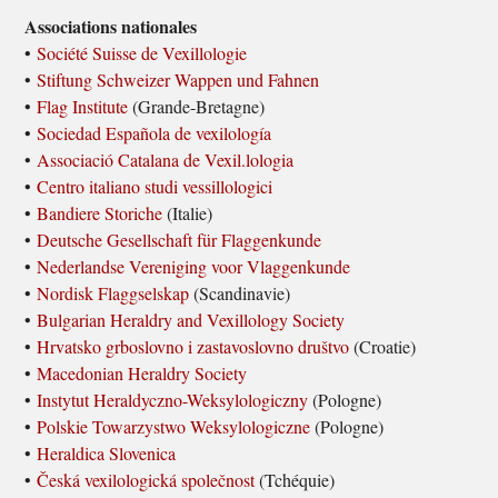
Associations nationales
•
Société Suisse de Vexillologie
•
Stiftung Schweizer Wappen und Fahnen
•
Flag Institute
(Grande-Bretagne)
•
Sociedad Española de vexilología
•
Associació Catalana de Vexil.lologia
•
Centro italiano studi vessillologici
•
Bandiere Storiche
(Italie)
•
Deutsche Gesellschaft für Flaggenkunde
•
Nederlandse Vereniging voor Vlaggenkunde
•
Nordisk Flaggselskap
(Scandinavie)
•
Bulgarian Heraldry and Vexillology Society
•
Hrvatsko grboslovno i zastavoslovno društvo
(Croatie)
•
Macedonian Heraldry Society
•
Instytut Heraldyczno-Weksylologiczny
(Pologne)
•
Polskie Towarzystwo Weksylologiczne
(Pologne)
•
Heraldica Slovenica
•
Česká vexilologická společnost
(Tchéquie)