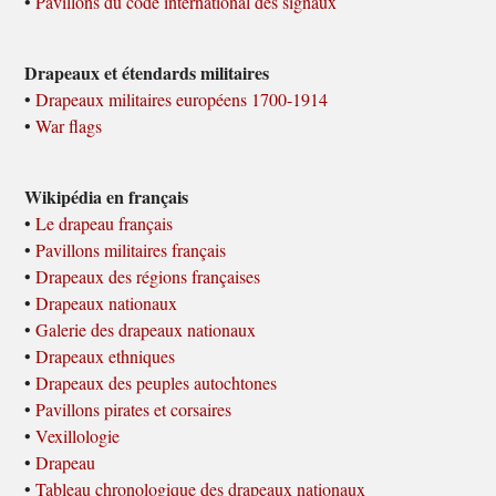
•
Pavillons du code international des signaux
Drapeaux et étendards militaires
•
Drapeaux militaires européens 1700-1914
•
War flags
Wikipédia en français
•
Le drapeau français
•
Pavillons militaires français
•
Drapeaux des régions françaises
•
Drapeaux nationaux
•
Galerie des drapeaux nationaux
•
Drapeaux ethniques
•
Drapeaux des peuples autochtones
•
Pavillons pirates et corsaires
•
Vexillologie
•
Drapeau
•
Tableau chronologique des drapeaux nationaux