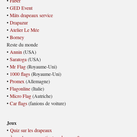
•
Faber
•
GED Event
•
Mâts drapeaux service
•
Drapazur
•
Atelier Le Mée
•
Borney
Reste du monde
•
Annin
(USA)
•
Saratoga
(USA)
•
Mr Flag
(Royaume-Uni)
•
1000 flags
(Royaume-Uni)
•
Promex
(Allemagne)
•
Flagonline
(Italie)
•
Micro Flag
(Autriche)
•
Car flags
(fanions de voiture)
Jeux
•
Quiz sur les drapeaux