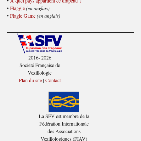
•
À quel pays appartient ce drapeau ?
•
Flaggle
(en anglais)
•
Flagle Game
(en anglais)
2016- 2026
Société Française de
Vexillologie
Plan du site
|
Contact
La SFV est membre de la
Fédération Internationale
des Associations
Vexillologiques (FIAV)