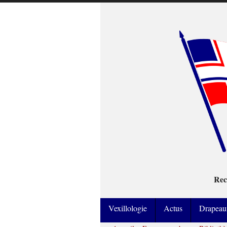
Rec
Vexillologie
Actus
Drapeau