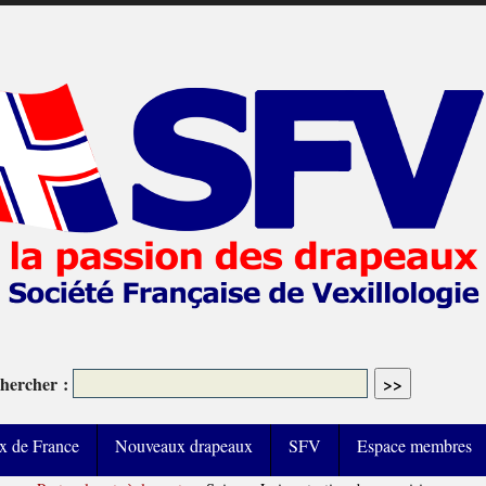
hercher :
x de France
Nouveaux drapeaux
SFV
Espace membres