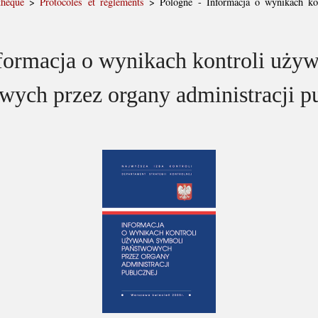
thèque
>
Protocoles et règlements
>
Pologne - Informacja o wynikach ko
formacja o wynikach kontroli uży
wych przez organy administracji pu