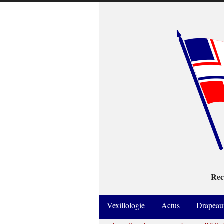
Rec
Vexillologie
Actus
Drapeau