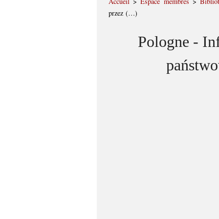
Accueil
>
Espace membres
>
Biblio
przez (…)
Pologne - In
państwo