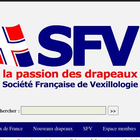
hercher :
x de France
Nouveaux drapeaux
SFV
Espace membres