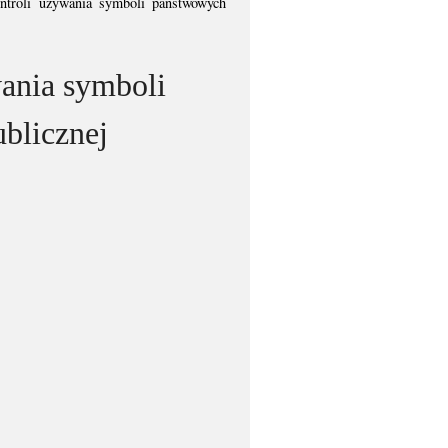
ntroli używania symboli państwowych
wania symboli
blicznej