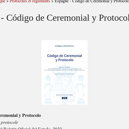
que
>
Protocoles et règlements
>
Espagne - Código de Ceremonial y Protocol
- Código de Ceremonial y Protoco
remonial y Protocolo
 protocole
l Boletín Oficial del Estado, 2022