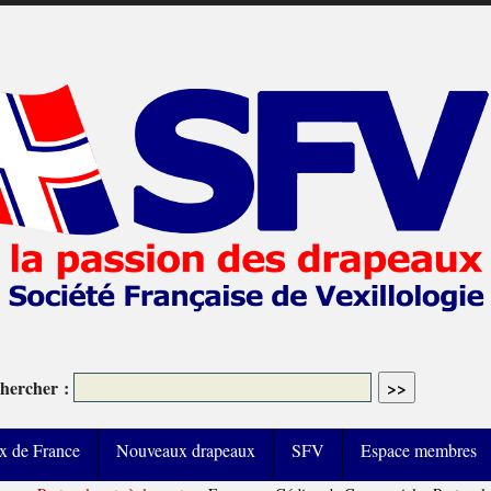
hercher :
x de France
Nouveaux drapeaux
SFV
Espace membres