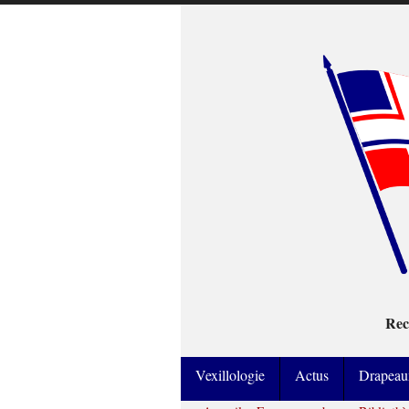
Rec
Vexillologie
Actus
Drapeau