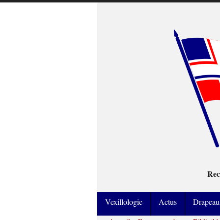
Rec
Vexillologie
Actus
Drapeau