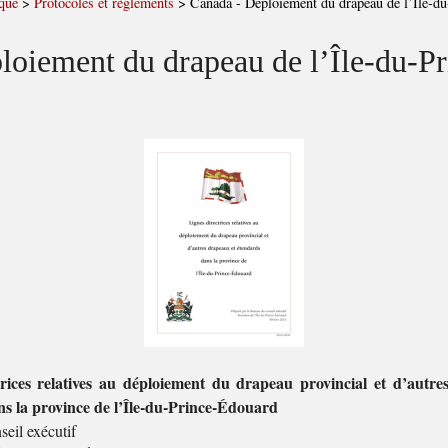
que
>
Protocoles et règlements
>
Canada - Déploiement du drapeau de l’Île-d
loiement du drapeau de l’Île-du-P
trices relatives au déploiement du drapeau provincial et d’autre
s la province de l’Île-du-Prince-Édouard
eil exécutif