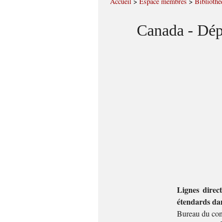
Accueil
>
Espace membres
>
Bibliothè
Canada - Dép
Lignes direc
étendards dan
Bureau du cons