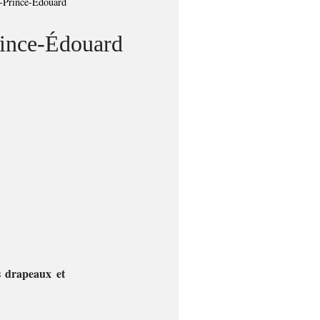
u-Prince-Édouard
rince-Édouard
s drapeaux et