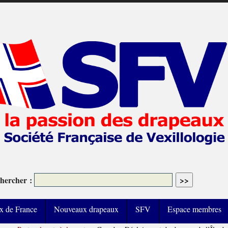
hercher :
x de France
Nouveaux drapeaux
SFV
Espace membres