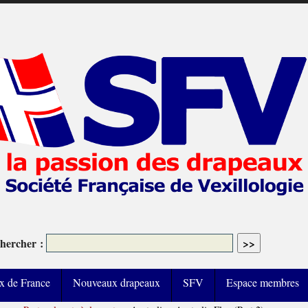
hercher :
x de France
Nouveaux drapeaux
SFV
Espace membres