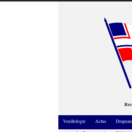
Rec
Vexillologie
Actus
Drapeau