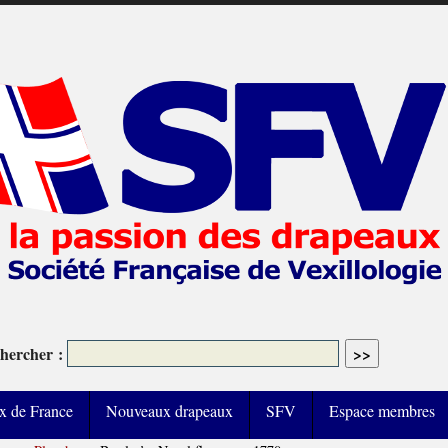
hercher :
x de France
Nouveaux drapeaux
SFV
Espace membres