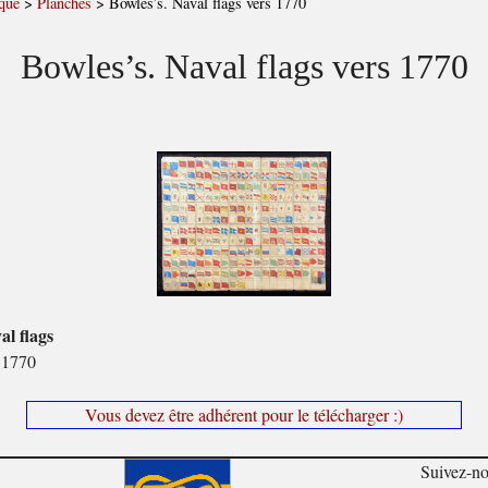
que
>
Planches
>
Bowles’s. Naval flags vers 1770
Bowles’s. Naval flags vers 1770
al flags
s 1770
Vous devez être adhérent pour le télécharger :)
Suivez-n