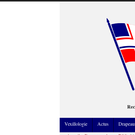
Rec
Vexillologie
Actus
Drapeau