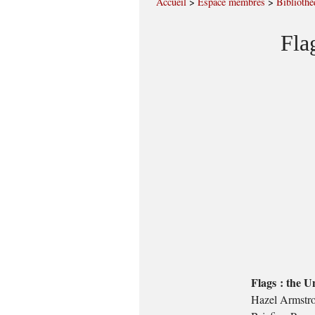
Accueil
>
Espace membres
>
Bibliothè
Fla
Flags : the U
Hazel Armstr