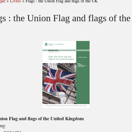
que
>
Livres
>
Flags : the Union Flag and flags of the UK
gs : the Union Flag and flags of th
nion Flag and flags of the United Kingdom
ong