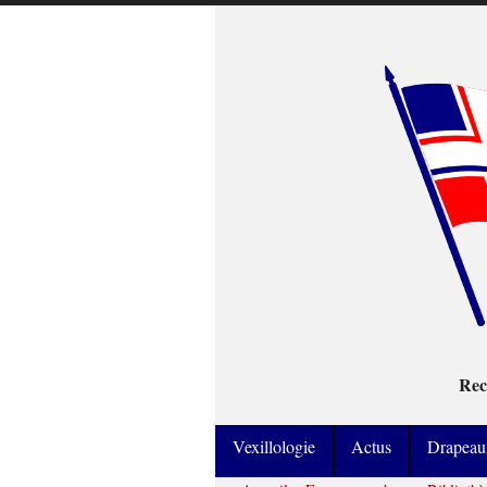
Rec
Vexillologie
Actus
Drapeau