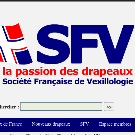
hercher :
x de France
Nouveaux drapeaux
SFV
Espace membres