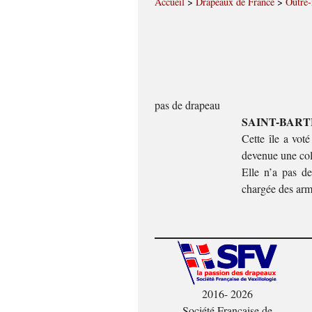
Accueil
>
Drapeaux de France
>
Outre
pas de drapeau
SAINT-BAR
Cette île a vot
devenue une coll
Elle n’a pas d
chargée des ar
2016- 2026
Société Française de