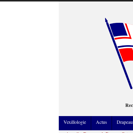
Rec
Vexillologie
Actus
Drapeau