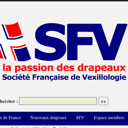
hercher :
x de France
Nouveaux drapeaux
SFV
Espace membres