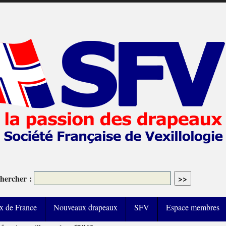
hercher :
x de France
Nouveaux drapeaux
SFV
Espace membres