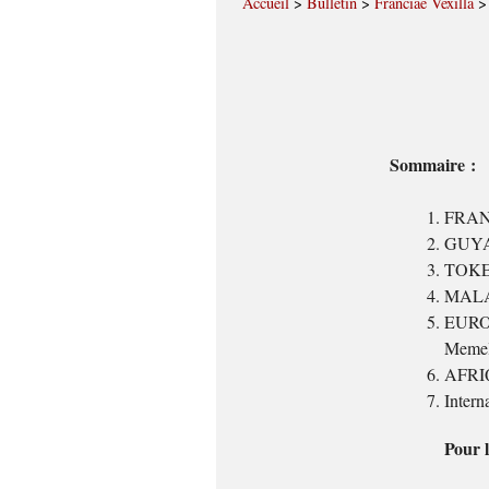
Accueil
>
Bulletin
>
Franciae Vexilla
Sommaire :
FRANCE
GUYAN
TOKEL
MALAW
EUROPE
Memel,
AFRIQ
Intern
Pour l