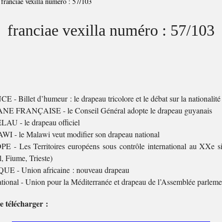
>
franciae vexilla numéro : 57/103
franciae vexilla numéro : 57/103
 - Billet d’humeur : le drapeau tricolore et le débat sur la nationalité
E FRANÇAISE - le Conseil Général adopte le drapeau guyanais
AU - le drapeau officiel
I - le Malawi veut modifier son drapeau national
 - Les Territoires européens sous contrôle international au XXe si
 Fiume, Trieste)
UE - Union africaine : nouveau drapeau
ational - Union pour la Méditerranée et drapeau de l’Assemblée parleme
e télécharger :