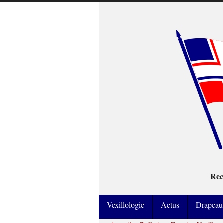
Rec
Vexillologie
Actus
Drapeau