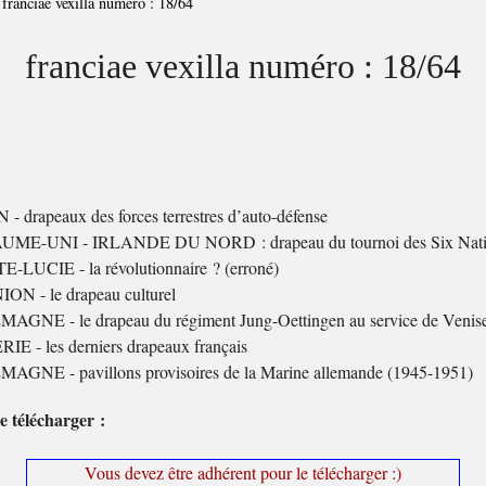
>
franciae vexilla numéro : 18/64
franciae vexilla numéro : 18/64
- drapeaux des forces terrestres d’auto-défense
ME-UNI - IRLANDE DU NORD : drapeau du tournoi des Six Nati
-LUCIE - la révolutionnaire ? (erroné)
ON - le drapeau culturel
AGNE - le drapeau du régiment Jung-Oettingen au service de Venis
E - les derniers drapeaux français
AGNE - pavillons provisoires de la Marine allemande (1945-1951)
e télécharger :
Vous devez être adhérent pour le télécharger :)