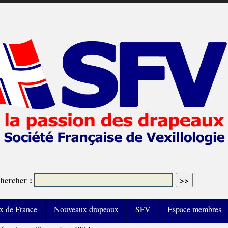
hercher :
x de France
Nouveaux drapeaux
SFV
Espace membres