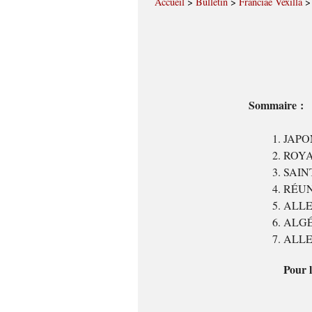
Accueil
>
Bulletin
>
Franciae Vexilla
Sommaire :
JAPON 
ROYAU
SAINTE
RÉUNI
ALLEM
ALGÉRI
ALLEM
Pour l