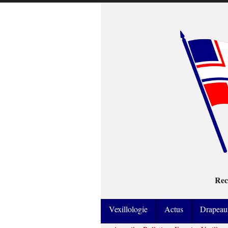
Rec
Vexillologie
Actus
Drapeau