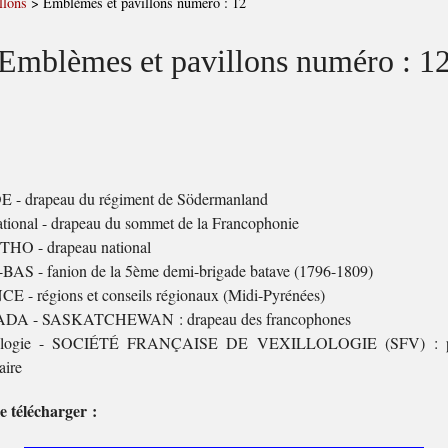
llons
>
Emblèmes et pavillons numéro : 12
Emblèmes et pavillons numéro : 1
 - drapeau du régiment de Södermanland
ational - drapeau du sommet de la Francophonie
HO - drapeau national
BAS - fanion de la 5ème demi-brigade batave (1796-1809)
 - régions et conseils régionaux (Midi-Pyrénées)
A - SASKATCHEWAN : drapeau des francophones
lologie - SOCIÉTÉ FRANÇAISE DE VEXILLOLOGIE (SFV) : pu
aire
e télécharger :