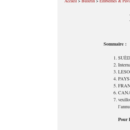
Accueil
>
Bulletin
>
Emblèmes & Pavi
Sommaire :
SUÈDE
Intern
LESOT
PAYS-
FRANCE
CANAD
vexil
l’annu
Pour l