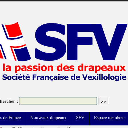
hercher :
x de France
Nouveaux drapeaux
SFV
Espace membres