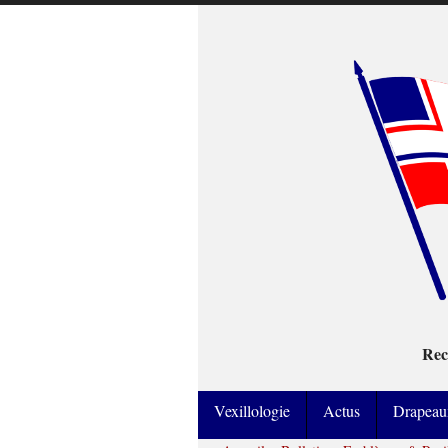
Rec
Vexillologie
Actus
Drapeau