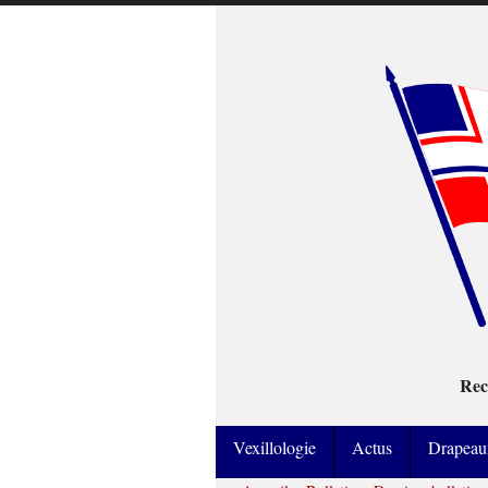
Rec
Vexillologie
Actus
Drapeau