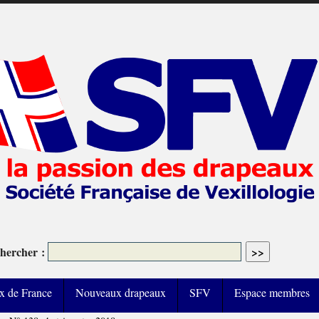
hercher :
x de France
Nouveaux drapeaux
SFV
Espace membres