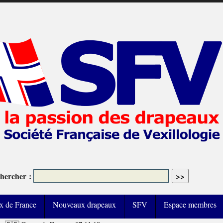
hercher :
x de France
Nouveaux drapeaux
SFV
Espace membres