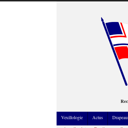
Rec
Vexillologie
Actus
Drapeau