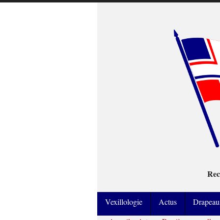
Rec
Vexillologie
Actus
Drapeau