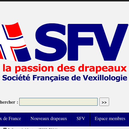
hercher :
x de France
Nouveaux drapeaux
SFV
Espace membres