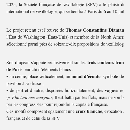
2025, la Société française de vexillologie (SFV) a le plaisir de
international de vexillologie, qui se tiendra à Paris du 6 au 10 juillet
Thomas Constantine Diamantop
Le projet retenu est l’œuvre de
l’État de Washington (États-Unis) et membre de la North American V
sélectionné parmi près de soixante-dix propositions de vexillologue
trois couleurs françai
Son drapeau s’appuie exclusivement sur les
de Paris
, enrichi d’éléments blancs :
nœud d’écoute
• au centre, placé verticalement, un
, symbole de la 
pavillon à sa drisse ;
vagues
• de part et d’autre, disposées horizontalement, des
représ
(«
Fluctuat nec mergitur
, Il est battu par les flots, mais ne sombre
par les congressistes pour rejoindre la capitale française.
croix blanche
Ces motifs composent également une
, évocation à l
français et de celui de la SFV.