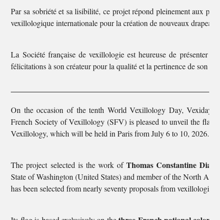
Par sa sobriété et sa lisibilité, ce projet répond pleinement aux pr
vexillologique internationale pour la création de nouveaux drapeaux
La Société française de vexillologie est heureuse de présenter au
félicitations à son créateur pour la qualité et la pertinence de son trav
On the occasion of the tenth World Vexillology Day, Vexiday, c
French Society of Vexillology (SFV) is pleased to unveil the flag o
Vexillology, which will be held in Paris from July 6 to 10, 2026.
Thomas Constantine Diama
The project selected is the work of
State of Washington (United States) and member of the North Amer
has been selected from nearly seventy proposals from vexillologists
three French national colors
Its flag is based exclusively on the
. 