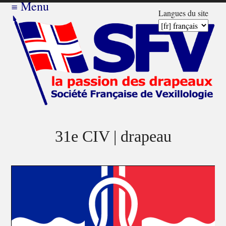
≡
Menu
Langues du site
31e CIV | drapeau