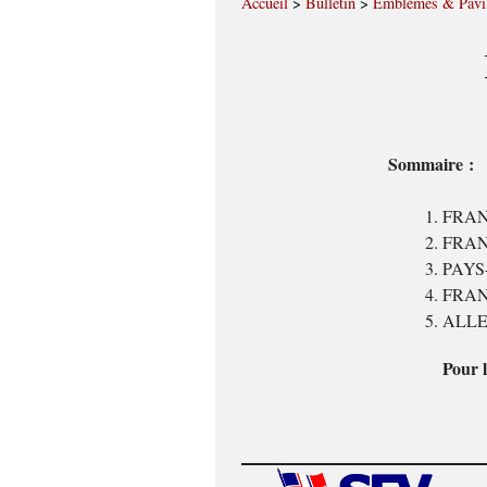
Accueil
>
Bulletin
>
Emblèmes & Pavi
Sommaire :
FRANC
FRANCE
PAYS-B
FRANC
ALLEM
Pour l