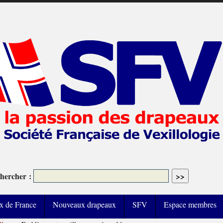
hercher :
x de France
Nouveaux drapeaux
SFV
Espace membres