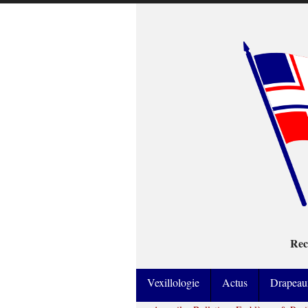
Rec
Vexillologie
Actus
Drapeau