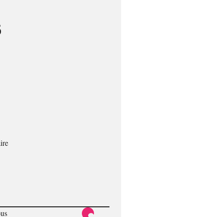
6
ire
ous