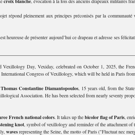
croix blanche
ne
, évocation à la fois des anciens drapeaux militaires fra
e projet répond pleinement aux principes préconisés par la communauté v
est heureuse de présenter aujourd’hui ce drapeau et adresse ses félicitat
d Vexillology Day, Vexiday, celebrated on October 1, 2025, the Fren
st International Congress of Vexillology, which will be held in Paris fro
Thomas Constantine Diamantopoulos
f
, 15 years old, from the Stat
lological Association. He has been selected from nearly seventy propos
hree French national colors
bicolor flag of Paris
. It takes up the
, enr
istening knot
, symbol of vexillology and reminder of the attachment of th
waves
lly,
representing the Seine, the motto of Paris ("Fluctuat nec merg