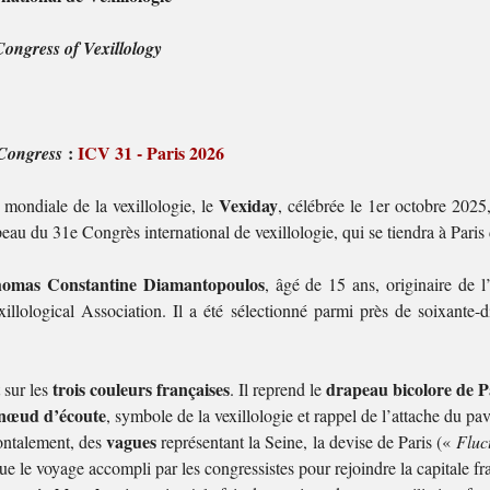
Congress of Vexillology
:
ICV 31 - Paris 2026
 Congress
Vexiday
mondiale de la vexillologie, le
, célébrée le 1er octobre 2025,
peau du 31e Congrès international de vexillologie, qui se tiendra à Paris 
omas Constantine Diamantopoulos
, âgé de 15 ans, originaire de 
ological Association. Il a été sélectionné parmi près de soixante-d
trois couleurs françaises
drapeau bicolore de P
 sur les
. Il reprend le
nœud d’écoute
, symbole de la vexillologie et rappel de l’attache du pavi
vagues
zontalement, des
représentant la Seine, la devise de Paris («
Fluc
ue le voyage accompli par les congressistes pour rejoindre la capitale fr