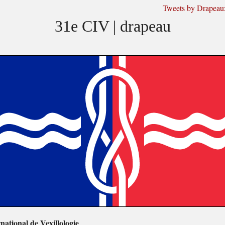
Tweets by Drapea
31e CIV | drapeau
ational de Vexillologie