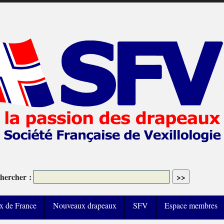
hercher :
x de France
Nouveaux drapeaux
SFV
Espace membres