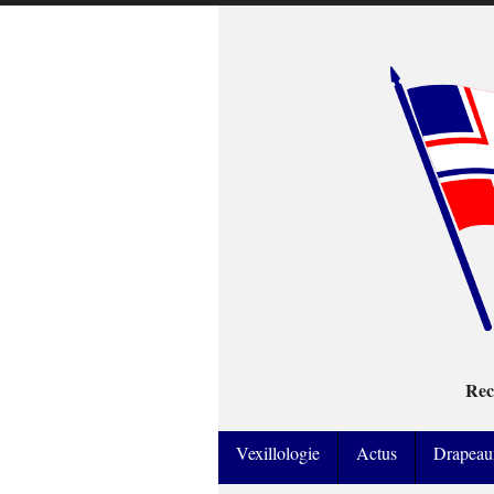
Rec
Vexillologie
Actus
Drapeau